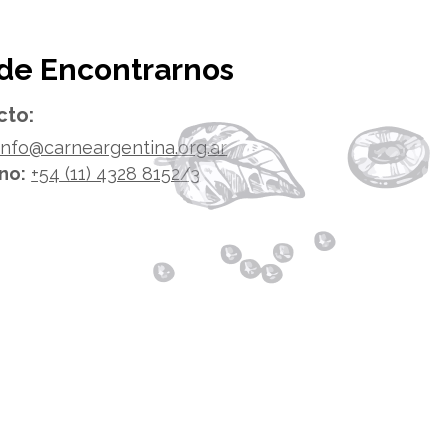
de Encontrarnos
cto:
info@carneargentina.org.ar
no:
+54 (11) 4328 8152/3