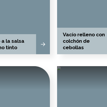
Vacío relleno con
 a la salsa
colchón de
no tinto
cebollas