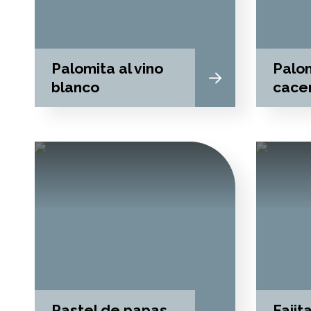
Palomita al vino
Palom
blanco
cace
Pastel de papas
Fajit