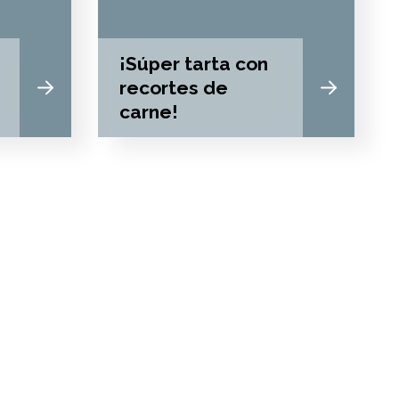
¡Súper tarta con
recortes de
carne!