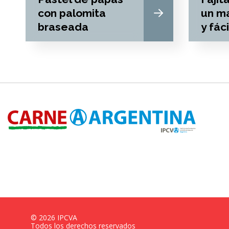
con palomita
un ma
braseada
y fáci
©
2026
IPCVA
Todos los derechos reservados