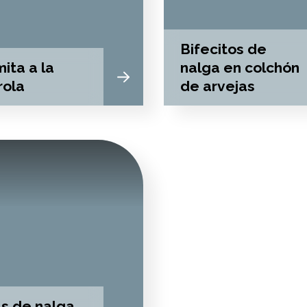
Bifecitos de
ita a la
nalga en colchón
rola
de arvejas
as de nalga,