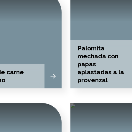
Palomita
mechada con
papas
de carne
aplastadas a la
no
provenzal